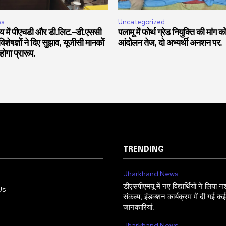
ws
Uncategorized
यालय में पीएचडी और डी.लिट.-डी.एससी
पलामू में फोर्थ ग्रेड नियुक्ति की मांग 
शेषज्ञों ने दिए सुझाव, यूजीसी मानकों
आंदोलन तेज, दो अभ्यर्थी अनशन पर.
होगा प्रारूप.
TRENDING
Jharkhand News
डीएसपीएमयू में नए विद्यार्थियों ने लिया न
Us
संकल्प, इंडक्शन कार्यक्रम में दी गई कई 
जानकारियां.
Jharkhand News