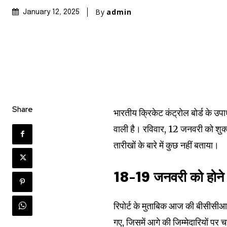
By
admin
January 12, 2025
Share
भारतीय क्रिकेट कंट्रोल बोर्ड के उपाध्
Join our commu
वाली है। रविवार, 12 जनवरी को शुक्
SUBSCRIBERS an
तारीखों के बारे में कुछ नहीं बताया।
of the conversa
18-19 जनवरी को होने 
To subscribe, simply enter your e
the subscribe button below. Don'
रिपोर्ट के मुताबिक आज की बीसीसीआई बै
won't spam your inbox. Your infor
गए, जिसमें आगे की जिम्मेदारियों प