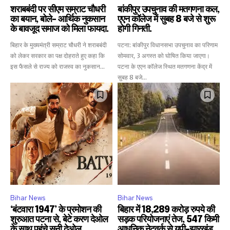
शराबबंदी पर सीएम सम्राट चौधरी
बांकीपुर उपचुनाव की मतगणना कल,
का बयान, बोले- आर्थिक नुकसान
एएन कॉलेज में सुबह 8 बजे से शुरू
के बावजूद समाज को मिला फायदा.
होगी गिनती.
बिहार के मुख्यमंत्री सम्राट चौधरी ने शराबबंदी
पटना: बांकीपुर विधानसभा उपचुनाव का परिणाम
को लेकर सरकार का पक्ष दोहराते हुए कहा कि
सोमवार, 3 अगस्त को घोषित किया जाएगा।
इस फैसले से राज्य को राजस्व का नुकसान...
पटना के एएन कॉलेज स्थित मतगणना केंद्र में
सुबह 8 बजे...
Bihar News
Bihar News
‘बंटवारा 1947’ के प्रमोशन की
बिहार में 18,289 करोड़ रुपये की
शुरुआत पटना से, बेटे करण देओल
सड़क परियोजनाएं तेज, 547 किमी
के साथ पहुंचे सनी देओल.
आधुनिक नेटवर्क से यूपी-झारखंड