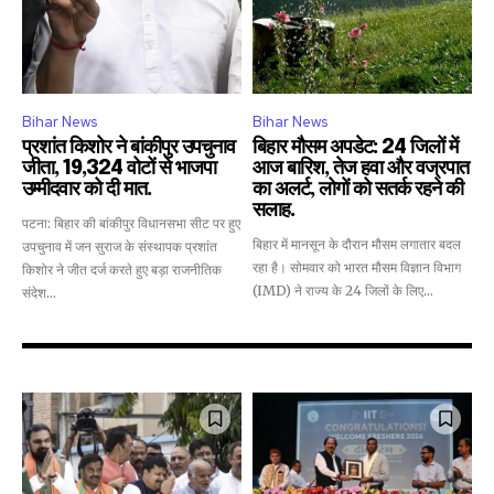
Bihar News
Bihar News
प्रशांत किशोर ने बांकीपुर उपचुनाव
बिहार मौसम अपडेट: 24 जिलों में
जीता, 19,324 वोटों से भाजपा
आज बारिश, तेज हवा और वज्रपात
उम्मीदवार को दी मात.
का अलर्ट, लोगों को सतर्क रहने की
सलाह.
पटना: बिहार की बांकीपुर विधानसभा सीट पर हुए
बिहार में मानसून के दौरान मौसम लगातार बदल
उपचुनाव में जन सुराज के संस्थापक प्रशांत
रहा है। सोमवार को भारत मौसम विज्ञान विभाग
किशोर ने जीत दर्ज करते हुए बड़ा राजनीतिक
(IMD) ने राज्य के 24 जिलों के लिए...
संदेश...
Join our community of
SUBSCRIBERS and be part of the
conversation.