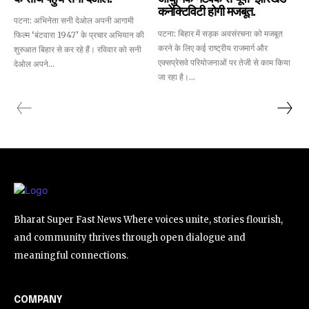
कनेक्टिविटी होगी मजबूत.
पटना: अभिनेता सनी देओल अपनी आगामी
पटना: बिहार में सड़क अवसंरचना को मजबूत
फिल्म ‘बंटवारा 1947’ के प्रचार अभियान की
करने के लिए कई राष्ट्रीय राजमार्ग और
शुरुआत बिहार से कर रहे हैं। रविवार को सनी
एक्सप्रेसवे परियोजनाओं पर तेजी से काम किया
देओल अपने...
जा रहा है।...
Bharat Super Fast News Where voices unite, stories flourish,
and community thrives through open dialogue and
meaningful connections.
COMPANY