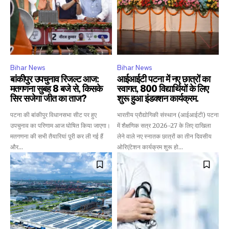
To subscribe, simply enter your email address on our website
or click the subscribe button below. Don't worry, we respect
your privacy and won't spam your inbox. Your information is
safe with us.
Bihar News
Bihar News
बांकीपुर उपचुनाव रिजल्ट आज:
आईआईटी पटना में नए छात्रों का
मतगणना सुबह 8 बजे से, किसके
स्वागत, 800 विद्यार्थियों के लिए
सिर सजेगा जीत का ताज?
शुरू हुआ इंडक्शन कार्यक्रम.
SUBSCRIBE
पटना की बांकीपुर विधानसभा सीट पर हुए
भारतीय प्रौद्योगिकी संस्थान (आईआईटी) पटना
उपचुनाव का परिणाम आज घोषित किया जाएगा।
में शैक्षणिक सत्र 2026-27 के लिए दाखिला
मतगणना की सभी तैयारियां पूरी कर ली गई हैं
लेने वाले नए स्नातक छात्रों का तीन दिवसीय
I've read and accept the
Privacy Policy
.
और...
ओरिएंटेशन कार्यक्रम शुरू हो...
32,111
32,214
11,243
Followers
Followers
Followers