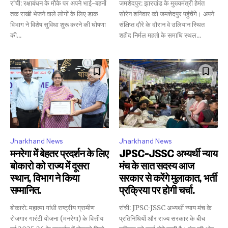
रांची: रक्षाबंधन के मौके पर अपने भाई-बहनों
जमशेदपुर: झारखंड के मुख्यमंत्री हेमंत
तक राखी भेजने वाले लोगों के लिए डाक
सोरेन शनिवार को जमशेदपुर पहुंचेंगे। अपने
विभाग ने विशेष सुविधा शुरू करने की घोषणा
संक्षिप्त दौरे के दौरान वे उलियान स्थित
की...
शहीद निर्मल महतो के समाधि स्थल...
Jharkhand News
Jharkhand News
मनरेगा में बेहतर प्रदर्शन के लिए
JPSC-JSSC अभ्यर्थी न्याय
बोकारो को राज्य में दूसरा
मंच के सात सदस्य आज
स्थान, विभाग ने किया
सरकार से करेंगे मुलाकात, भर्ती
सम्मानित.
प्रक्रिया पर होगी चर्चा.
बोकारो: महात्मा गांधी राष्ट्रीय ग्रामीण
रांची: JPSC-JSSC अभ्यर्थी न्याय मंच के
रोजगार गारंटी योजना (मनरेगा) के वित्तीय
प्रतिनिधियों और राज्य सरकार के बीच