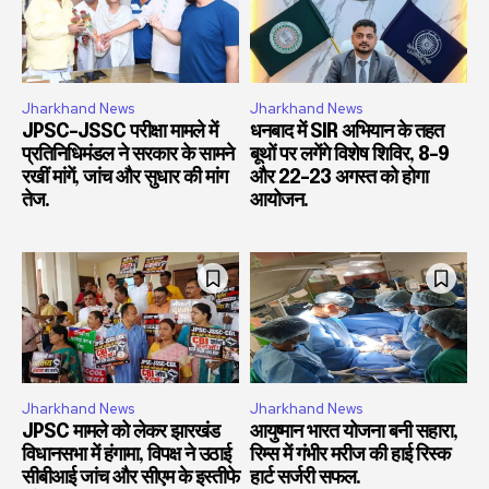
Jharkhand News
Jharkhand News
JPSC-JSSC परीक्षा मामले में
धनबाद में SIR अभियान के तहत
प्रतिनिधिमंडल ने सरकार के सामने
बूथों पर लगेंगे विशेष शिविर, 8-9
रखीं मांगें, जांच और सुधार की मांग
और 22-23 अगस्त को होगा
तेज.
आयोजन.
Jharkhand News
Jharkhand News
JPSC मामले को लेकर झारखंड
आयुष्मान भारत योजना बनी सहारा,
विधानसभा में हंगामा, विपक्ष ने उठाई
रिम्स में गंभीर मरीज की हाई रिस्क
सीबीआई जांच और सीएम के इस्तीफे
हार्ट सर्जरी सफल.