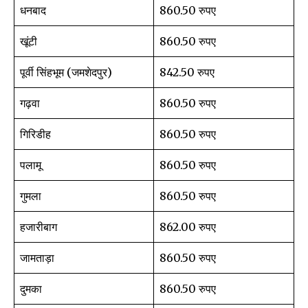
धनबाद
860.50 रुपए
खूंटी
860.50 रुपए
Join our community of
पूर्वी सिंहभूम (जमशेदपुर)
842.50 रुपए
SUBSCRIBERS and be part of the
conversation.
गढ़वा
860.50 रुपए
To subscribe, simply enter your email address on our website
गिरिडीह
860.50 रुपए
or click the subscribe button below. Don't worry, we respect
your privacy and won't spam your inbox. Your information is
पलामू
860.50 रुपए
safe with us.
गुमला
860.50 रुपए
हजारीबाग
862.00 रुपए
जामताड़ा
860.50 रुपए
SUBSCRIBE
दुमका
860.50 रुपए
I've read and accept the
Privacy Policy
.