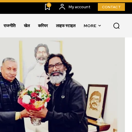
0
My account
CONTACT
राजनीति
खेल
करियर
लाइफ स्टाइल
MORE