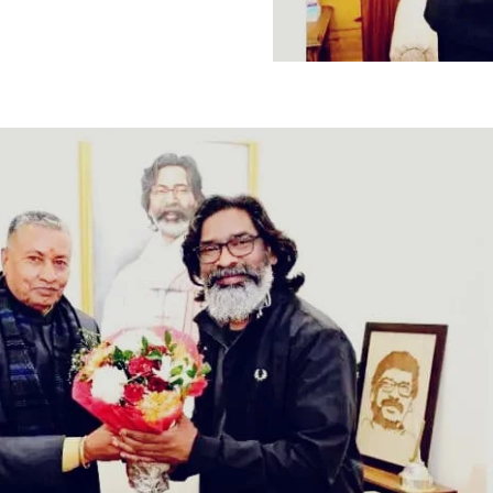
nity of
d be part
tion.
mail address on our website or click
t worry, we respect your privacy and
I've read and a
mation is safe with us.