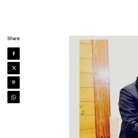
Share
Join our commu
SUBSCRIBERS an
of the conversa
To subscribe, simply enter your e
the subscribe button below. Don'
won't spam your inbox. Your infor