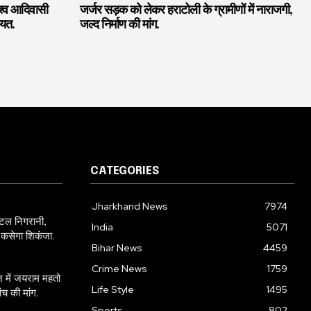
िश्व आदिवासी
जर्जर सड़क को लेकर हराटोली के ग्रामीणों में नाराजगी,
यत.
जल्द निर्माण की मांग.
CATEGORIES
Jharkhand News
7974
जिटल निगरानी,
India
5071
र कसेगा शिकंजा.
Bihar News
4459
Crime News
1759
 में जयराम महतो
Life Style
1495
च की मांग.
Sports
802