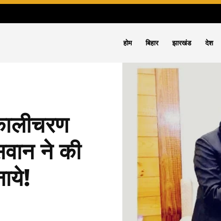
होम
बिहार
झारखंड
देश
कालीचरण
सवान ने की
ाये!