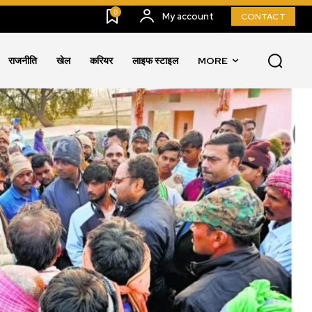
0
My account
CONTACT
राजनीति
खेल
करियर
लाइफ स्टाइल
MORE