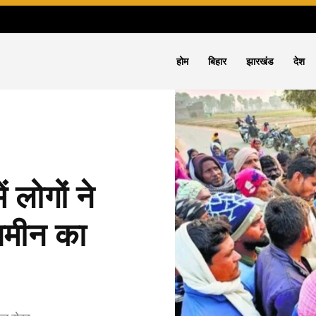
होम
बिहार
झारखंड
देश
लोगों ने
जमीन का