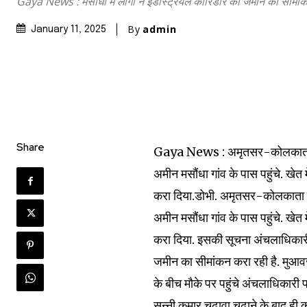
Gaya News : मसौंधा में लोगों ने इंडस्ट्रियल कॉरिडोर की जमीन का सीमां
By
admin
January 11, 2025
Share
Gaya News : अमृतसर-कोलकाता इंड
अमीन मसौंधा गांव के पास पहुंचे. खेत म
Join our commu
करा दिया.डोभी. अमृतसर-कोलकाता इं
SUBSCRIBERS an
अमीन मसौंधा गांव के पास पहुंचे. खेत म
of the conversa
करा दिया. इसकी सूचना अंचलाधिकारी
जमीन का सीमांकन करा रही है. मुआवजे 
To subscribe, simply enter your e
के बीच मौके पर पहुंचे अंचलाधिकारी प
the subscribe button below. Don'
सन्नी कुमार चढ़ावा चढ़ाने के बाद ही 
won't spam your inbox. Your infor