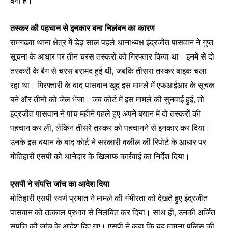
बना है।
तस्कर की पहचान से इनकार बना निलंबन का कारण
रामगढ़वा थाना क्षेत्र में डेढ़ साल पहले थानाध्यक्ष इंद्रजीत पासवान ने गुप्त
सूचना के आधार पर तीन चरस तस्करों को गिरफ्तार किया था। इनमें से दो
तस्करों के बैग से चरस बरामद हुई थी, जबकि तीसरा तस्कर बाइक चला
रहा था। गिरफ्तारी के बाद पासवान खुद इस मामले में एफआईआर के सूचक
बने और तीनों को जेल भेजा। जब कोर्ट में इस मामले की सुनवाई हुई, तो
इंद्रजीत पासवान ने पांच महीने पहले हुए अपने बयान में दो तस्करों की
Join our community of
पहचान कर ली, लेकिन तीसरे तस्कर को पहचानने से इनकार कर दिया।
SUBSCRIBERS and be part of the
conversation.
उनके इस बयान के बाद कोर्ट ने सरकारी वकील की रिपोर्ट के आधार पर
मोतिहारी एसपी को थानेदार के खिलाफ कार्रवाई का निर्देश दिया।
To subscribe, simply enter your email address on our website
or click the subscribe button below. Don't worry, we respect
एसपी ने संपत्ति जांच का आदेश दिया
your privacy and won't spam your inbox. Your information is
safe with us.
मोतिहारी एसपी स्वर्ण प्रभात ने मामले की गंभीरता को देखते हुए इंद्रजीत
पासवान को तत्काल प्रभाव से निलंबित कर दिया। साथ ही, उनकी अर्जित
संपत्ति की जांच के आदेश दिए गए। एसपी ने कहा कि यह मामला पुलिस की