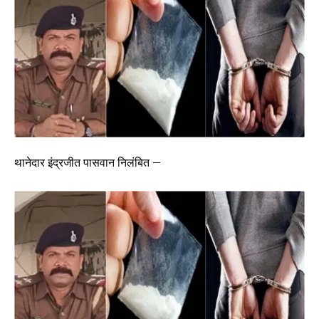
थानेदार इंद्रजीत पासवान निलंबित –