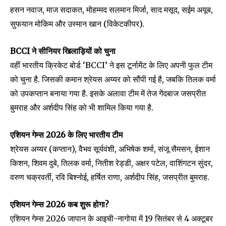
हसन नवाज, माज सदाकत, मोहम्मद सलमान मिर्जा, साद मसूद, सईम अयूब,
सुफयान मोकिम और उस्मान खान (विकेटकीपर).
BCCI ने सीनियर खिलाड़ियों को चुना
वहीं भारतीय क्रिकेट बोर्ड ‘BCCI’ ने इस टूर्नामेंट के लिए अपनी फुल टीम
को चुना है. जिसकी कमान श्रेयस अय्यर को सौंपी गई है, जबकि तिलक वर्मा
को उपकप्तान बनाया गया है. इसके अलावा टीम में तेज गेंदबाज जसप्रीत
बुमराह और अर्शदीप सिंह को भी शामिल किया गया है.
Join our community of
एशियन गेम्स 2026 के लिए भारतीय टीम
SUBSCRIBERS and be part of the
श्रेयस अय्यर (कप्तान), वैभव सूर्यवंशी, अभिषेक शर्मा, संजू सैमसन, ईशान
conversation.
किशन, शिवम दुबे, तिलक वर्मा, नितीश रेड्डी, अक्षर पटेल, वाशिंगटन सुंदर,
वरुण चक्रवर्ती, रवि बिश्नोई, हर्षित राणा, अर्शदीप सिंह, जसप्रीत बुमराह.
To subscribe, simply enter your email address on our website
or click the subscribe button below. Don't worry, we respect
your privacy and won't spam your inbox. Your information is
एशियन गेम्स 2026 कब शुरू होगा?
safe with us.
एशियन गेम्स 2026 जापान के आइची-नागोया में 19 सितंबर से 4 अक्टूबर