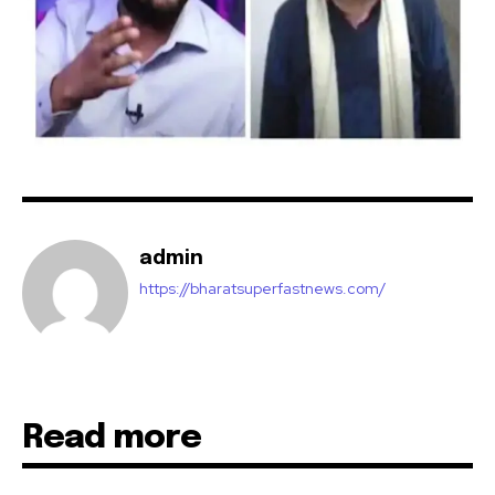
SUBSCRIBE
I've read and accept the
Privacy Policy
.
32,111
32,214
11,243
Followers
Followers
Followers
admin
https://bharatsuperfastnews.com/
Read more