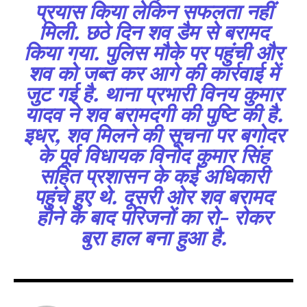
प्रयास किया लेकिन सफलता नहीं
मिली. छठे दिन शव डैम से बरामद
किया गया. पुलिस मौके पर पहुंची और
Join our community of
शव को जब्त कर आगे की कार्रवाई में
SUBSCRIBERS and be part of the
conversation.
जुट गई है. थाना प्रभारी विनय कुमार
यादव ने शव बरामदगी की पुष्टि की है.
To subscribe, simply enter your email address on our website
इधर, शव मिलने की सूचना पर बगोदर
or click the subscribe button below. Don't worry, we respect
your privacy and won't spam your inbox. Your information is
के पूर्व विधायक विनोद कुमार सिंह
safe with us.
सहित प्रशासन के कई अधिकारी
पहुंचे हुए थे. दूसरी ओर शव बरामद
होने के बाद परिजनों का रो- रोकर
बुरा हाल बना हुआ है.
SUBSCRIBE
I've read and accept the
Privacy Policy
.