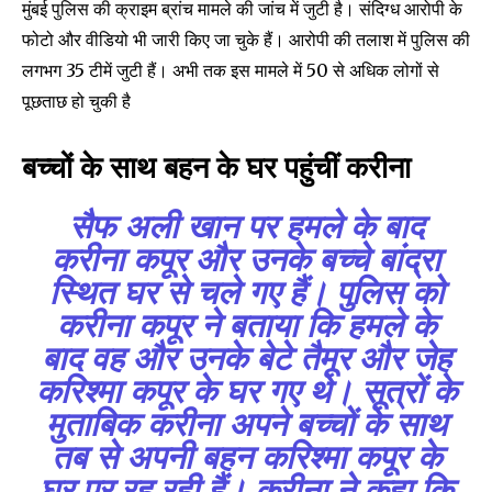
मुंबई पुलिस की क्राइम ब्रांच मामले की जांच में जुटी है। संदिग्ध आरोपी के
फोटो और वीडियो भी जारी किए जा चुके हैं। आरोपी की तलाश में पुलिस की
Join our community of
लगभग 35 टीमें जुटी हैं। अभी तक इस मामले में 50 से अधिक लोगों से
SUBSCRIBERS and be part of the
पूछताछ हो चुकी है
conversation.
To subscribe, simply enter your email address on our website
बच्चों के साथ बहन के घर पहुंचीं करीना
or click the subscribe button below. Don't worry, we respect
your privacy and won't spam your inbox. Your information is
सैफ अली खान पर हमले के बाद
safe with us.
करीना कपूर और उनके बच्चे बांद्रा
स्थित घर से चले गए हैं। पुलिस को
करीना कपूर ने बताया कि हमले के
बाद वह और उनके बेटे तैमूर और जेह
SUBSCRIBE
करिश्मा कपूर के घर गए थे। सूत्रों के
मुताबिक करीना अपने बच्चों के साथ
I've read and accept the
Privacy Policy
.
तब से अपनी बहन करिश्मा कपूर के