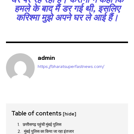
घर पर रह रही हैं। करीना ने कहा कि
हमले के बाद मैं डर गई थी, इसलिए
32,111
32,214
11,243
करिश्मा मुझे अपने घर ले आई हैं।
Followers
Followers
Followers
admin
https://bharatsuperfastnews.com/
Table of contents
[hide]
छत्तीसगढ़ पहुंची मुंबई पुलिस
मुंबई पुलिस का किया जा रहा इंतजार