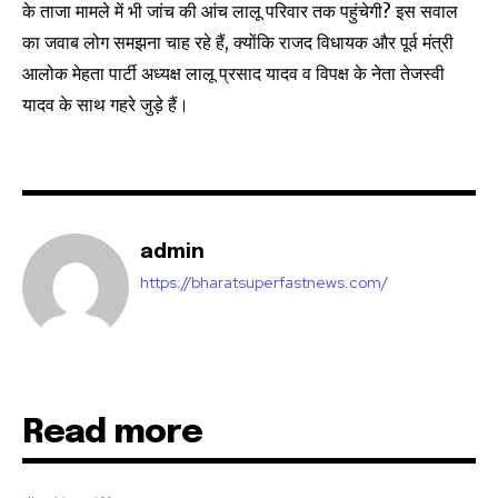
के ताजा मामले में भी जांच की आंच लालू परिवार तक पहुंचेगी? इस सवाल
conversation.
का जवाब लोग समझना चाह रहे हैं, क्योंकि राजद विधायक और पूर्व मंत्री
To subscribe, simply enter your email address on our website
आलोक मेहता पार्टी अध्यक्ष लालू प्रसाद यादव व विपक्ष के नेता तेजस्वी
or click the subscribe button below. Don't worry, we respect
यादव के साथ गहरे जुड़े हैं।
your privacy and won't spam your inbox. Your information is
safe with us.
admin
SUBSCRIBE
https://bharatsuperfastnews.com/
I've read and accept the
Privacy Policy
.
Read more
32,111
32,214
11,243
Followers
Followers
Followers