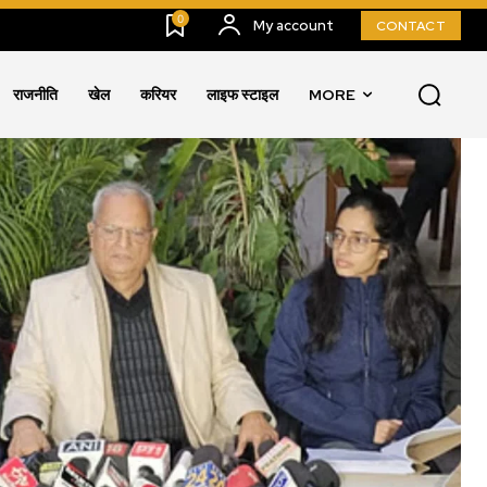
0
My account
CONTACT
राजनीति
खेल
करियर
लाइफ स्टाइल
MORE