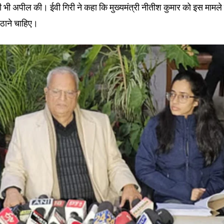
tion.
 भी अपील की। ईवी गिरी ने कहा कि मुख्यमंत्री नीतीश कुमार को इस मामले
ठाने चाहिए।
mail address on our website or click
t worry, we respect your privacy and
I've read and a
mation is safe with us.
32,214
Followers