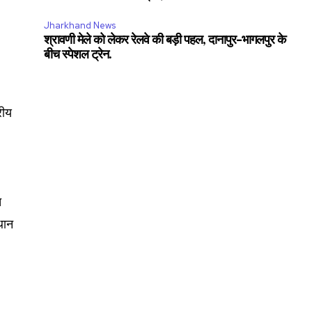
Jharkhand News
श्रावणी मेले को लेकर रेलवे की बड़ी पहल, दानापुर-भागलपुर के
बीच स्पेशल ट्रेन.
रीय
त
्थान
SUBSCRIBE
ccept the
Privacy Policy
.