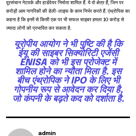
दूरसंचान नेटवर्क और हार्डवेयर निर्माता शामिल हैं. ये वो क्षेत्र हैं, जिन पर
conversation.
करोड़ों आम नागरिकों की डेली-लाइफ के काम निर्भर करते हैं. एंथ्रोपिक का
To subscribe, simply enter your email address on our website
कहना है कि इनमें से किसी एक पर भी सफल साइबर हमला 10 करोड़ से
or click the subscribe button below. Don't worry, we respect
ज्यादा लोगों को प्रभावित कर सकता है.
your privacy and won't spam your inbox. Your information is
safe with us.
यूरोपीय आयोग ने भी पुष्टि की है कि
ईयू की साइबर सिक्योरिटी एजेंसी
ENISA को भी इस प्रोजेक्ट में
शामिल होने का न्यौता मिला है. इस
SUBSCRIBE
बीच एंथ्रोपिक ने IPO के लिए भी
गोपनीय रूप से आवेदन कर दिया है,
I've read and accept the
Privacy Policy
.
जो कंपनी के बढ़ते कद को दर्शाता है.
32,111
32,214
11,243
Followers
Followers
Followers
admin