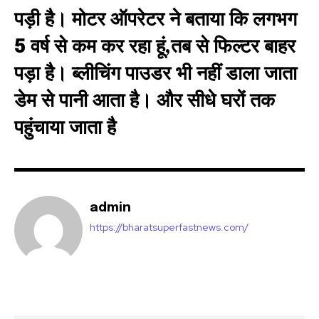
conversation.
पड़ी है। मोटर ऑपरेटर ने बताया कि लगभग
To subscribe, simply enter your email address on our website
5 वर्ष से कम कर रहा हूं,तब से फिल्टर बाहर
or click the subscribe button below. Don't worry, we respect
your privacy and won't spam your inbox. Your information is
पड़ा है। ब्लीचिंग पाउडर भी नहीं डाला जाता
safe with us.
डेम से पानी आता है। और सीधे घरों तक
पहुंचाया जाता है
SUBSCRIBE
admin
I've read and accept the
Privacy Policy
.
https://bharatsuperfastnews.com/
32,111
32,214
11,243
Followers
Followers
Followers