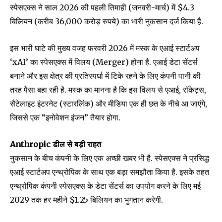
स्पेसएक्स ने साल 2026 की पहली तिमाही (जनवरी-मार्च) में $4.3
बिलियन (करीब 36,000 करोड़ रुपये) का भारी नुकसान दर्ज किया है.
Join our community of
SUBSCRIBERS and be part of the
इस भारी घाटे की मुख्य वजह फरवरी 2026 में मस्क के एआई स्टार्टअप
conversation.
‘xAI’ का स्पेसएक्स में विलय (Merger) होना है. एआई डेटा सेंटर्स
To subscribe, simply enter your email address on our website
बनाने और इस क्षेत्र की प्रतिस्पर्धा में टिके रहने के लिए कंपनी पानी की
or click the subscribe button below. Don't worry, we respect
तरह पैसा बहा रही है. मस्क का मानना है कि इस विलय से एआई, रॉकेट्स,
your privacy and won't spam your inbox. Your information is
safe with us.
सैटेलाइट इंटरनेट (स्टारलिंक) और मीडिया एक ही छत के नीचे आ जाएंगे,
जिससे एक “इनोवेशन इंजन” तैयार होगा.
Anthropic डील से बड़ी राहत
नुकसान के बीच कंपनी के लिए एक अच्छी खबर भी है. स्पेसएक्स ने प्रसिद्ध
SUBSCRIBE
एआई स्टार्टअप एन्थ्रोपिक के साथ एक बड़ा समझौता किया है. इसके तहत
एन्थ्रोपिक कंपनी स्पेसएक्स के डेटा सेंटर्स का उपयोग करने के लिए मई
I've read and accept the
Privacy Policy
.
2029 तक हर महीने $1.25 बिलियन का भुगतान करेगी.