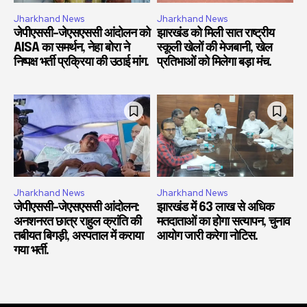
Jharkhand News
Jharkhand News
जेपीएससी-जेएसएससी आंदोलन को
झारखंड को मिली सात राष्ट्रीय
AISA का समर्थन, नेहा बोरा ने
स्कूली खेलों की मेजबानी, खेल
निष्पक्ष भर्ती प्रक्रिया की उठाई मांग.
प्रतिभाओं को मिलेगा बड़ा मंच.
Jharkhand News
Jharkhand News
जेपीएससी-जेएसएससी आंदोलन:
झारखंड में 63 लाख से अधिक
अनशनरत छात्र राहुल क्रांति की
मतदाताओं का होगा सत्यापन, चुनाव
तबीयत बिगड़ी, अस्पताल में कराया
आयोग जारी करेगा नोटिस.
गया भर्ती.