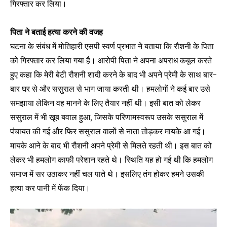
गिरफ्तार कर लिया।
SUBSCRIBERS and be part of the
conversation.
पिता ने बताई हत्या करने की वजह
To subscribe, simply enter your email address on our website
घटना के संबंध में मोतिहारी एसपी स्वर्ण प्रभात ने बताया कि रौशनी के पिता
or click the subscribe button below. Don't worry, we respect
your privacy and won't spam your inbox. Your information is
को गिरफ्तार कर लिया गया है। आरोपी पिता ने अपना अपराध कबूल करते
safe with us.
हुए कहा कि मेरी बेटी रौशनी शादी करने के बाद भी अपने प्रेमी के साथ बार-
बार घर से और ससुराल से भाग जाया करती थी। हमलोगों ने कई बार उसे
समझाया लेकिन वह मानने के लिए तैयार नहीं थी। इसी बात को लेकर
ससुराल में भी खूब बवाल हुआ, जिसके परिणामस्वरूप उसके ससुराल में
पंचायत की गई और फिर ससुराल वालों से नाता तोड़कर मायके आ गई।
SUBSCRIBE
मायके आने के बाद भी रौशनी अपने प्रेमी से मिलते रहती थी। इस बात को
लेकर भी हमलोग काफी परेशान रहते थे। स्थिति यह हो गई थी कि हमलोग
I've read and accept the
Privacy Policy
.
समाज में सर उठाकर नहीं चल पाते थे। इसलिए तंग होकर हमने उसकी
हत्या कर पानी में फेंक दिया।
32,111
32,214
11,243
Followers
Followers
Followers