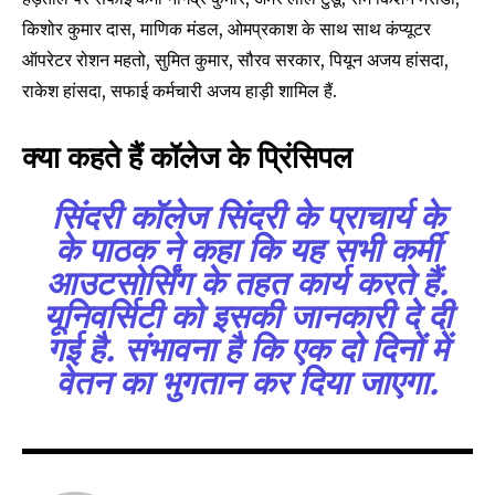
conversation.
किशोर कुमार दास, माणिक मंडल, ओमप्रकाश के साथ साथ कंप्यूटर
To subscribe, simply enter your email address on our website
ऑपरेटर रोशन महतो, सुमित कुमार, सौरव सरकार, पियून अजय हांसदा,
or click the subscribe button below. Don't worry, we respect
राकेश हांसदा, सफाई कर्मचारी अजय हाड़ी शामिल हैं.
your privacy and won't spam your inbox. Your information is
safe with us.
क्या कहते हैं कॉलेज के प्रिंसिपल
सिंदरी कॉलेज सिंदरी के प्राचार्य के
के पाठक ने कहा कि यह सभी कर्मी
SUBSCRIBE
आउटसोर्सिंग के तहत कार्य करते हैं.
यूनिवर्सिटी को इसकी जानकारी दे दी
I've read and accept the
Privacy Policy
.
गई है. संभावना है कि एक दो दिनों में
वेतन का भुगतान कर दिया जाएगा.
32,111
32,214
11,243
Followers
Followers
Followers