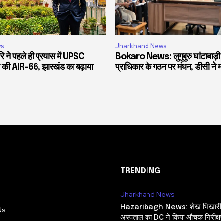
ws
Jharkhand News
 हरि ने पहले ही प्रयास में UPSC
Bokaro News: लुगुबुरु घांटाबाड़ी
 की AIR-66, झारखंड का बढ़ाया
प्राधिकार के गठन पर मंथन, डीसी ने मा
TRENDING
Jharkhand News
Hazaribagh News: शेख भिखारी 
Us
अस्पताल का DC ने किया औचक निरीक्षण, 