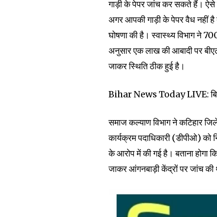
गाड़ी के पेपर जांच कर सकते हैं। ऐस
Join our commu
अगर आपकी गाड़ी के पेपर वैध नहीं है 
घोषणा की है। स्वास्थ्य विभाग ने 7
SUBSCRIBERS an
अनुसार एक लाख की आबादी पर बीएलए
of the conversa
जाकर स्थिति ठीक हुई है।
To subscribe, simply enter your e
the subscribe button below. Don'
Bihar News Today LIVE: बिहार के
won't spam your inbox. Your infor
समाज कल्याण विभाग ने कटिहार जि
कार्यक्रम पदाधिकारी (डीपीओ) को नि
के आरोप में की गई है। बताना होगा क
32,111
जाकर आंगनबाड़ी केंद्रों पर जांच की
Followers