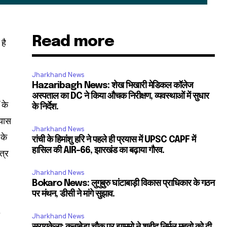
Read more
है
Jharkhand News
Hazaribagh News: शेख भिखारी मेडिकल कॉलेज
अस्पताल का DC ने किया औचक निरीक्षण, व्यवस्थाओं में सुधार
 के
के निर्देश.
रयास
Jharkhand News
 के
रांची के हिमांशु हरि ने पहले ही प्रयास में UPSC CAPF में
हासिल की AIR-66, झारखंड का बढ़ाया गौरव.
त्र
Jharkhand News
Bokaro News: लुगुबुरु घांटाबाड़ी विकास प्राधिकार के गठन
पर मंथन, डीसी ने मांगे सुझाव.
ी
Jharkhand News
सरायकेला: कुनाबेड़ा चौक पर झामुमो ने शहीद निर्मल महतो को दी