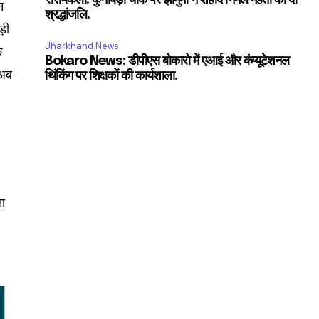
न
श्रद्धांजलि.
ड़ी
Jharkhand News
े
Bokaro News: डीपीएस बोकारो में एआई और कंप्यूटेशनल
 अब
थिंकिंग पर शिक्षकों की कार्यशाला.
SUBSCRIBE
ccept the
Privacy Policy
.
ता
11,243
Followers