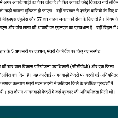
े में अगर आपके गाड़ी का पेपर ठीक है तो फिर आपको कोई दिक्कत नहीं लेकि
nity of
तो गाड़ी चलाना मुश्किल हो जाएगा। वहीं सरकार ने प्रदेश वासियों के लिए ब
00 बीएलएस एंबुलेंस और 57 शव वाहन जनता की सेवा के लिए दी है। नियम क
d be part
स और पांच लाख की आबादी पर एएलएस का प्रावधान है। वहीं बिहार में
tion.
mail address on our website or click
t worry, we respect your privacy and
 5 अफसरों पर एक्शन, मंत्री के निर्देश पर किए गए सस्पेंड
I've read and a
mation is safe with us.
ले की चार बाल विकास परियोजना पदाधिकारी (सीडीपीओ) और एक जिला
लंबित कर दिया है। यह कार्रवाई आंगनबाड़ी केंद्रों पर बरती गई अनियमित
ि समाज कल्याण मंत्री मदन सहनी ने कटिहार जिले के संबंधित प्रखंडों में
32,214
 थी। इस दौरान आंगनबाड़ी केंद्रों में कई प्रकार की अनियमितता मिली थी।
Followers