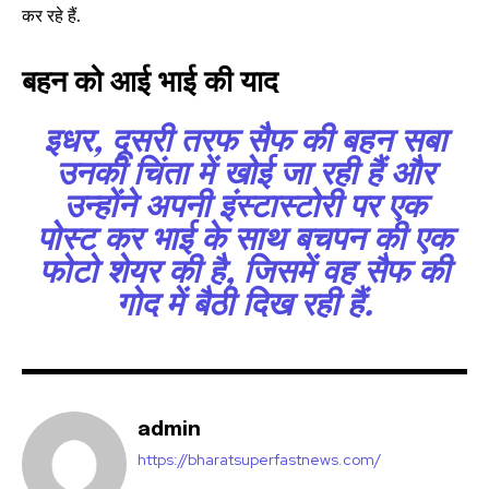
or click the subscribe button below. Don't worry, we respect
कर रहे हैं.
your privacy and won't spam your inbox. Your information is
safe with us.
बहन को आई भाई की याद
इधर, दूसरी तरफ सैफ की बहन सबा
उनकी चिंता में खोई जा रही हैं और
उन्होंने अपनी इंस्टास्टोरी पर एक
SUBSCRIBE
पोस्ट कर भाई के साथ बचपन की एक
I've read and accept the
Privacy Policy
.
फोटो शेयर की है, जिसमें वह सैफ की
गोद में बैठी दिख रही हैं.
32,111
32,214
11,243
Followers
Followers
Followers
admin
https://bharatsuperfastnews.com/