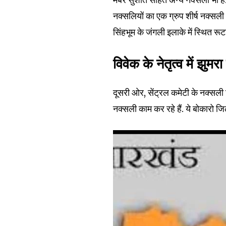
नक्सलियों का एक ग्रुप शीर्ष नक्सली
To subscribe, simply enter your e
the subscribe button below. Don'
सिंहभूम के जंगली इलाके में स्थित रूटागुं
won't spam your inbox. Your infor
विवेक के नेतृत्व में झुम
दूसरी ओर, सेंट्रल कमेटी के नक्सली
नक्सली काम कर रहे हैं. ये बोकारो जिला
32,111
Followers