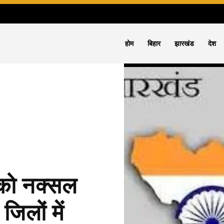
होम
बिहार
झारखंड
देश
को नक्सल
जिलों में