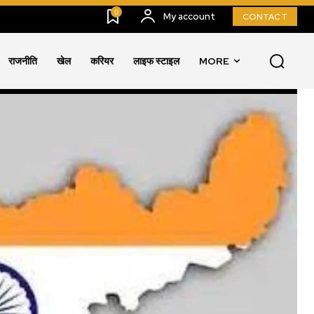
0
My account
CONTACT
राजनीति
खेल
करियर
लाइफ स्टाइल
MORE