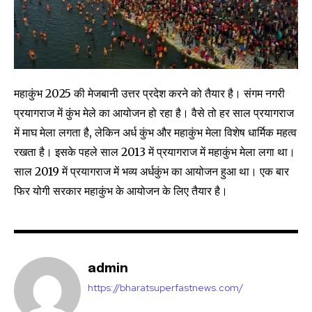
Join our community of
SUBSCRIBERS and be part of the
conversation.
महाकुंभ 2025 की मेजबानी उत्तर प्रदेश करने को तैयार है। संगम नगरी
To subscribe, simply enter your email address on our website
or click the subscribe button below. Don't worry, we respect
प्रयागराज में कुंभ मेले का आयोजन हो रहा है। वैसे तो हर साल प्रयागराज
your privacy and won't spam your inbox. Your information is
में माघ मेला लगता है, लेकिन अर्ध कुंभ और महाकुंभ मेला विशेष धार्मिक महत्व
safe with us.
रखता है। इसके पहले साल 2013 में प्रयागराज में महाकुंभ मेला लगा था।
साल 2019 में प्रयागराज में भव्य अर्धकुंभ का आयोजन हुआ था। एक बार
फिर योगी सरकार महाकुंभ के आयोजन के लिए तैयार है।
SUBSCRIBE
I've read and accept the
Privacy Policy
.
admin
https://bharatsuperfastnews.com/