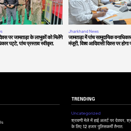
ws
Jharkhand News
वस पर जामताड़ा के लाभुकों को मिलेंगे
जामताड़ा में पांच सामुदायिक वनाधिकार
ार पट्टे, पांच प्रस्ताव स्वीकृत.
मंजूरी, विश्व आदिवासी दिवस पर होगा 
TRENDING
Uncategorized
श्रावणी मेले में हाई अलर्ट पर देवघर, श्रद
Us
के लिए 12 हजार पुलिसकर्मी तैनात.