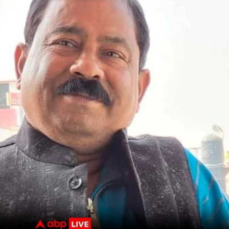
nity of
d be part
tion.
mail address on our website or click
t worry, we respect your privacy and
I've read and a
mation is safe with us.
32,214
Followers