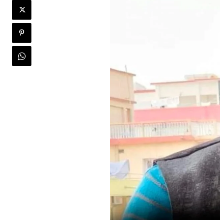
Join our commu
SUBSCRIBERS an
of the conversa
To subscribe, simply enter your e
the subscribe button below. Don'
won't spam your inbox. Your infor
32,111
Followers