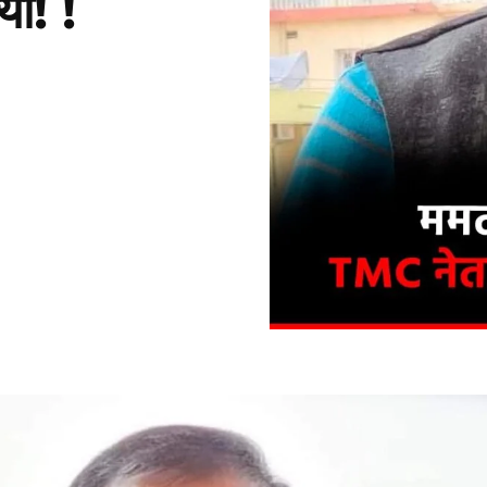
या! !