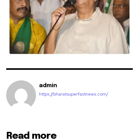
SUBSCRIBE
I've read and accept the
Privacy Policy
.
32,111
32,214
11,243
Followers
Followers
Followers
admin
https://bharatsuperfastnews.com/
Read more