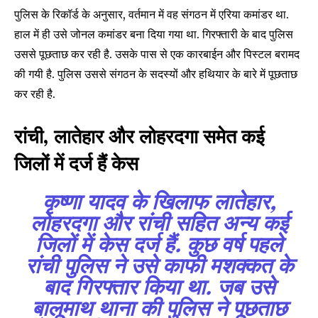
or click the subscribe button below. Don't worry, we respect
पुलिस के रिकॉर्ड के अनुसार, वर्तमान में वह संगठन में एरिया कमांडर था.
your privacy and won't spam your inbox. Your information is
हाल में ही उसे जोनल कमांडर बना दिया गया था. गिरफ्तारी के बाद पुलिस
safe with us.
उससे पूछताछ कर रही है. उसके पास से एक कारबाईन और पिस्टल बरामद
की गयी है. पुलिस उससे संगठन के सदस्यों और हथियार के बारे में पूछताछ
कर रही है.
रांची, लातेहार और लोहरदगा समेत कई
SUBSCRIBE
जिलों में दर्ज हैं केस
I've read and accept the
Privacy Policy
.
कृष्णा यादव के खिलाफ लातेहार,
लोहरदगा और रांची सहित अन्य कई
32,111
32,214
11,243
जिलों में केस दर्ज हैं. कुछ वर्ष पहले
Followers
Followers
Followers
रांची पुलिस ने उसे काफी मशक्कत के
बाद गिरफ्तार किया था. जब उसे
बालूमाथ थाना की पुलिस ने पूछताछ