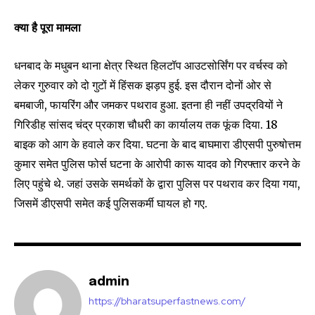
क्या है पूरा मामला
धनबाद के मधुबन थाना क्षेत्र स्थित हिलटॉप आउटसोर्सिंग पर वर्चस्व को
SUBSCRIBE
लेकर गुरुवार को दो गुटों में हिंसक झड़प हुई. इस दौरान दोनों ओर से
बमबाजी, फायरिंग और जमकर पथराव हुआ. इतना ही नहीं उपद्रवियों ने
I've read and accept the
Privacy Policy
.
गिरिडीह सांसद चंद्र प्रकाश चौधरी का कार्यालय तक फूंक दिया. 18
बाइक को आग के हवाले कर दिया. घटना के बाद बाघमारा डीएसपी पुरुषोत्तम
कुमार समेत पुलिस फोर्स घटना के आरोपी कारू यादव को गिरफ्तार करने के
32,111
32,214
11,243
लिए पहुंचे थे. जहां उसके समर्थकों के द्वारा पुलिस पर पथराव कर दिया गया,
Followers
Followers
Followers
जिसमें डीएसपी समेत कई पुलिसकर्मी घायल हो गए.
admin
https://bharatsuperfastnews.com/