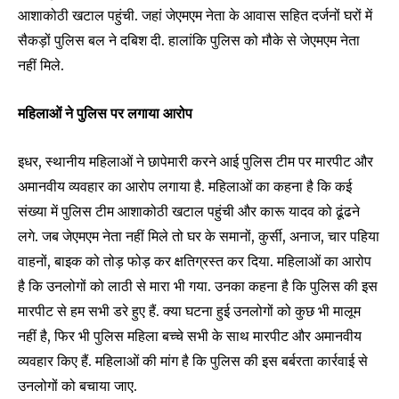
आशाकोठी खटाल पहुंची. जहां जेएमएम नेता के आवास सहित दर्जनों घरों में
सैकड़ों पुलिस बल ने दबिश दी. हालांकि पुलिस को मौके से जेएमएम नेता
नहीं मिले.
महिलाओं ने पुलिस पर लगाया आरोप
इधर, स्थानीय महिलाओं ने छापेमारी करने आई पुलिस टीम पर मारपीट और
अमानवीय व्यवहार का आरोप लगाया है. महिलाओं का कहना है कि कई
संख्या में पुलिस टीम आशाकोठी खटाल पहुंची और कारू यादव को ढूंढने
लगे. जब जेएमएम नेता नहीं मिले तो घर के समानों, कुर्सी, अनाज, चार पहिया
Join our community of
वाहनों, बाइक को तोड़ फोड़ कर क्षतिग्रस्त कर दिया. महिलाओं का आरोप
SUBSCRIBERS and be part of the
है कि उनलोगों को लाठी से मारा भी गया. उनका कहना है कि पुलिस की इस
conversation.
मारपीट से हम सभी डरे हुए हैं. क्या घटना हुई उनलोगों को कुछ भी मालूम
To subscribe, simply enter your email address on our website
नहीं है, फिर भी पुलिस महिला बच्चे सभी के साथ मारपीट और अमानवीय
or click the subscribe button below. Don't worry, we respect
व्यवहार किए हैं. महिलाओं की मांग है कि पुलिस की इस बर्बरता कार्रवाई से
your privacy and won't spam your inbox. Your information is
safe with us.
उनलोगों को बचाया जाए.