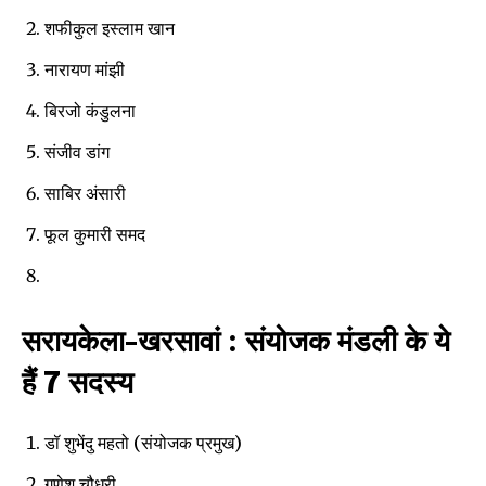
or click the subscribe button below. Don't worry, we respect
your privacy and won't spam your inbox. Your information is
शफीकुल इस्लाम खान
safe with us.
नारायण मांझी
बिरजो कंडुलना
संजीव डांग
SUBSCRIBE
साबिर अंसारी
फूल कुमारी समद
I've read and accept the
Privacy Policy
.
सरायकेला-खरसावां : संयोजक मंडली के ये
32,111
32,214
11,243
Followers
Followers
Followers
हैं 7 सदस्य
डॉ शुभेंदु महतो (संयोजक प्रमुख)
गणेश चौधरी