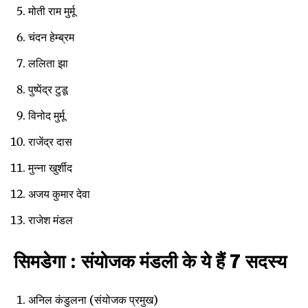
मोती राम मुर्मू
चंदन हेम्ब्रम
ललिता झा
पुष्पेंद्र टुडू
विनोद मुर्मू
राजेंद्र दास
मुन्ना खुर्शीद
अजय कुमार देवा
राजेश मंडल
Join our community of
SUBSCRIBERS and be part of the
सिमडेगा : संयोजक मंडली के ये हैं 7 सदस्य
conversation.
To subscribe, simply enter your email address on our website
अनिल कंडुलना (संयोजक प्रमुख)