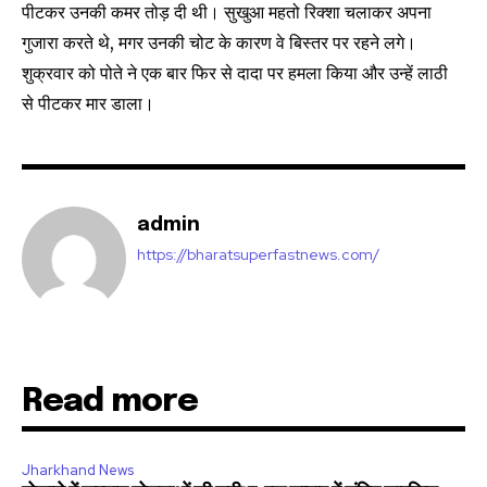
conversation.
पीटकर उनकी कमर तोड़ दी थी। सुखुआ महतो रिक्शा चलाकर अपना
गुजारा करते थे, मगर उनकी चोट के कारण वे बिस्तर पर रहने लगे।
To subscribe, simply enter your email address on our website
शुक्रवार को पोते ने एक बार फिर से दादा पर हमला किया और उन्हें लाठी
or click the subscribe button below. Don't worry, we respect
your privacy and won't spam your inbox. Your information is
से पीटकर मार डाला।
safe with us.
admin
https://bharatsuperfastnews.com/
SUBSCRIBE
I've read and accept the
Privacy Policy
.
Read more
32,111
32,214
11,243
Followers
Followers
Followers
Jharkhand News