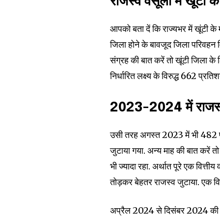
राजस्व वसूली में खूंटी
Join our commu
SUBSCRIBERS an
आपको बता दें कि राज्यभर में खूंटी
of the conversa
जिला होने के बावजूद जिला परिवहन व
संग्रह की बात करें तो खूंटी जिला क
To subscribe, simply enter your e
the subscribe button below. Don'
निर्धारित लक्ष्य के विरुद्ध 662 प्र
won't spam your inbox. Your infor
2023-2024 में राजस्व 
उसी तरह अगस्त 2023 में भी 482 प्
जुटाया गया. अन्य माह की बात करें तो
32,111
Followers
भी ज्यादा रहा. अर्थात पूरे एक वित्तीय व
तोड़कर बेहतर राजस्व जुटाया. एक वि
अप्रैल 2024 से दिसंबर 2024 की बा