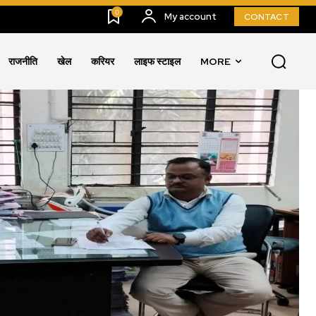
0
My account
CONTACT
राजनीति
खेल
करियर
लाइफ स्टाइल
MORE