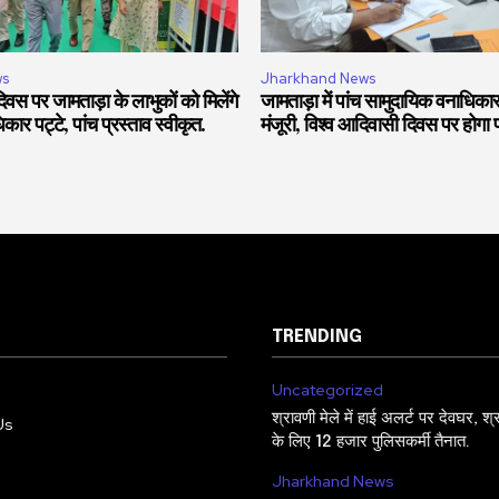
ws
Jharkhand News
वस पर जामताड़ा के लाभुकों को मिलेंगे
जामताड़ा में पांच सामुदायिक वनाधिकार
ार पट्टे, पांच प्रस्ताव स्वीकृत.
मंजूरी, विश्व आदिवासी दिवस पर होगा 
TRENDING
Uncategorized
श्रावणी मेले में हाई अलर्ट पर देवघर, श्रद
Us
के लिए 12 हजार पुलिसकर्मी तैनात.
Jharkhand News