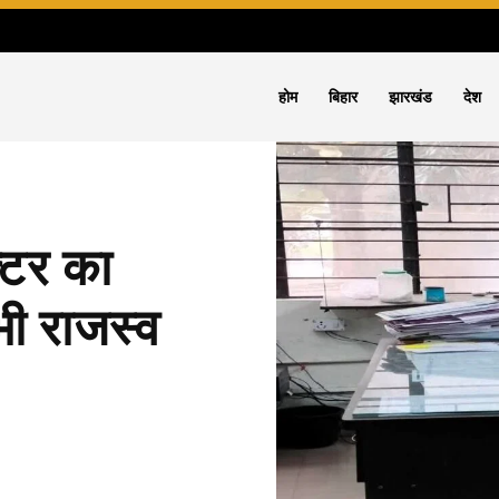
होम
बिहार
झारखंड
देश
क्टर का
भी राजस्व