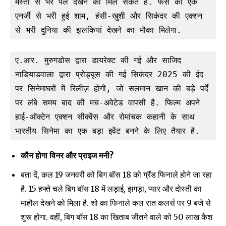
मस्ती से भरे पल देखने को मिल सकते हैं. फैंस को एक 
एनर्जी से भरी हुई शाम, हंसी-खुशी और सिकंदर की एक्शन 
से भरी दुनिया की झलकियां देखने का मौका मिलेगा.
ए.आर. मुरुगडोस द्वारा डायरेक्ट की गई और साजिद 
नाडियाडवाला द्वारा प्रोड्यूस की गई सिकंदर 2025 की ईद 
Join our community of
पर सिनेमाघरों में रिलीज़ होगी, जो सलमान खान की बड़े पर्दे 
SUBSCRIBERS and be part of the
पर लंबे समय बाद की मच-अवेटेड वापसी है. फिल्म अपने 
conversation.
हाई-ऑक्टेन एक्शन सीक्वेंस और रोमांचक कहानी के साथ 
भारतीय सिनेमा का एक बड़ा इवेंट बनने के लिए तैयार है.
To subscribe, simply enter your email address on our website
or click the subscribe button below. Don't worry, we respect
your privacy and won't spam your inbox. Your information is
कौन होगा विनर और प्राइज मनी?
safe with us.
बता दें, कल 19 जनवरी को बिग बॉस 18 को ग्रैंड फिनाले होने जा रहा
है. 15 हफ्ते चले बिग बॉस 18 में लड़ाई, झगड़ा, प्यार और दोस्ती का
माहौल देखने को मिला है. शो का फिनाले कल रात कलर्स पर 9 बजे से
शुरू होगा. वहीं, बिग बॉस 18 का खिताब जीतने वाले को 50 लाख कैश